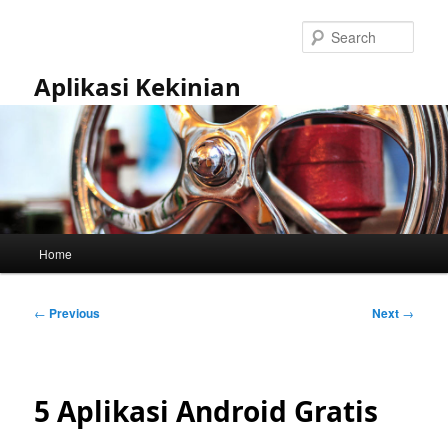
Skip
to
Sear
primary
content
Aplikasi Kekinian
Main
Home
menu
Post
←
Previous
Next
→
navigation
5 Aplikasi Android Gratis