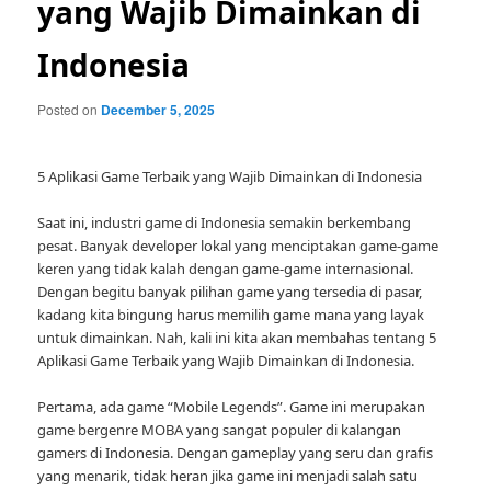
yang Wajib Dimainkan di
Indonesia
Posted on
December 5, 2025
5 Aplikasi Game Terbaik yang Wajib Dimainkan di Indonesia
Saat ini, industri game di Indonesia semakin berkembang
pesat. Banyak developer lokal yang menciptakan game-game
keren yang tidak kalah dengan game-game internasional.
Dengan begitu banyak pilihan game yang tersedia di pasar,
kadang kita bingung harus memilih game mana yang layak
untuk dimainkan. Nah, kali ini kita akan membahas tentang 5
Aplikasi Game Terbaik yang Wajib Dimainkan di Indonesia.
Pertama, ada game “Mobile Legends”. Game ini merupakan
game bergenre MOBA yang sangat populer di kalangan
gamers di Indonesia. Dengan gameplay yang seru dan grafis
yang menarik, tidak heran jika game ini menjadi salah satu