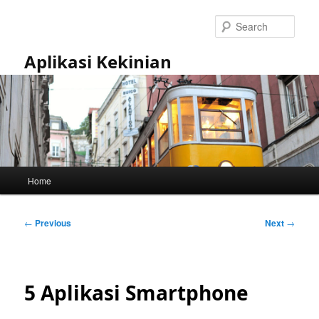
Skip
to
Sear
primary
content
Aplikasi Kekinian
Main
Home
menu
Post
←
Previous
Next
→
navigation
5 Aplikasi Smartphone