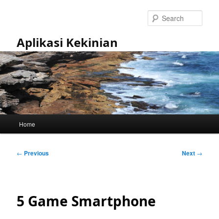
Skip
to
Sear
primary
content
Aplikasi Kekinian
Main
Home
menu
Post
←
Previous
Next
→
navigation
5 Game Smartphone