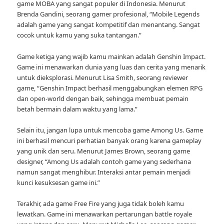
game MOBA yang sangat populer di Indonesia. Menurut
Brenda Gandini, seorang gamer profesional, “Mobile Legends
adalah game yang sangat kompetitif dan menantang. Sangat
cocok untuk kamu yang suka tantangan.”
Game ketiga yang wajib kamu mainkan adalah Genshin Impact.
Game ini menawarkan dunia yang luas dan cerita yang menarik
untuk dieksplorasi. Menurut Lisa Smith, seorang reviewer
game, “Genshin Impact berhasil menggabungkan elemen RPG
dan open-world dengan baik, sehingga membuat pemain
betah bermain dalam waktu yang lama.”
Selain itu, jangan lupa untuk mencoba game Among Us. Game
ini berhasil mencuri perhatian banyak orang karena gameplay
yang unik dan seru. Menurut James Brown, seorang game
designer, “Among Us adalah contoh game yang sederhana
namun sangat menghibur. Interaksi antar pemain menjadi
kunci kesuksesan game ini.”
Terakhir, ada game Free Fire yang juga tidak boleh kamu
lewatkan. Game ini menawarkan pertarungan battle royale