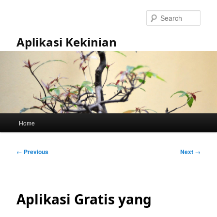
Skip
to
Sear
primary
content
Aplikasi Kekinian
Main
Home
menu
Post
←
Previous
Next
→
navigation
Aplikasi Gratis yang