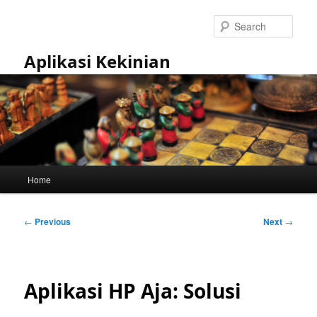
Skip
to
Sear
primary
content
Aplikasi Kekinian
Main
Home
menu
Post
←
Previous
Next
→
navigation
Aplikasi HP Aja: Solusi