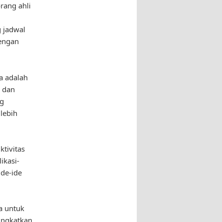
rang ahli
 jadwal
engan
a adalah
, dan
ng
lebih
ktivitas
ikasi-
ide-ide
na untuk
ingkatkan