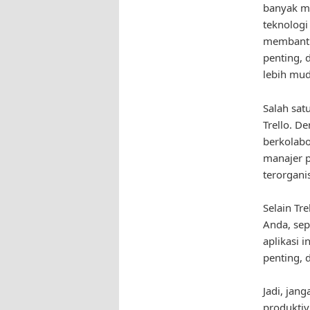
banyak ma
teknologi
membantu
penting,
lebih mud
Salah sat
Trello. D
berkolabo
manajer p
terorgani
Selain Tr
Anda, sep
aplikasi 
penting, 
Jadi, jan
produktiv