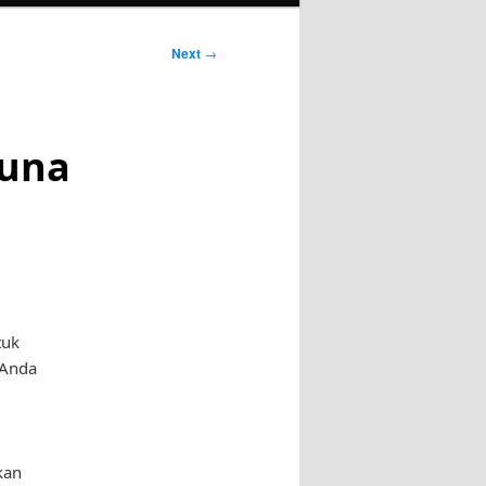
Next
→
guna
tuk
 Anda
kan