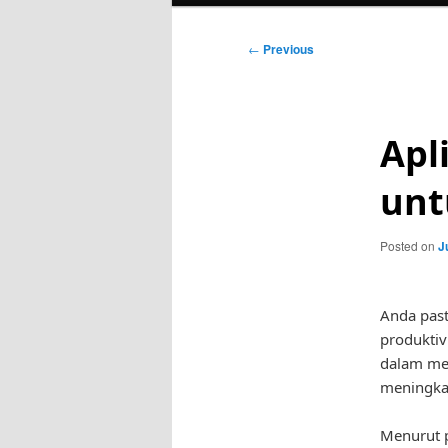
Post
←
Previous
navigation
Apl
unt
Posted on
J
Anda past
produktiv
dalam men
meningkat
Menurut p