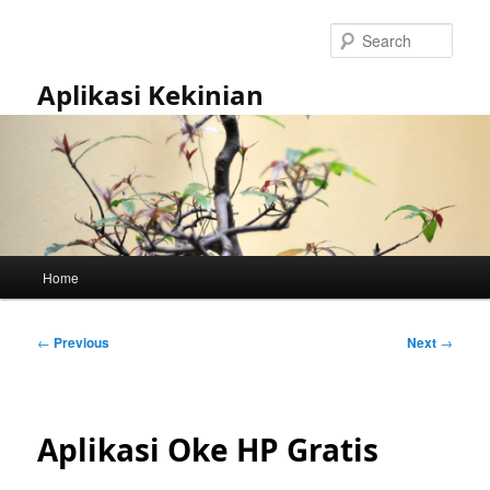
Skip
to
Sear
primary
content
Aplikasi Kekinian
Main
Home
menu
Post
←
Previous
Next
→
navigation
Aplikasi Oke HP Gratis