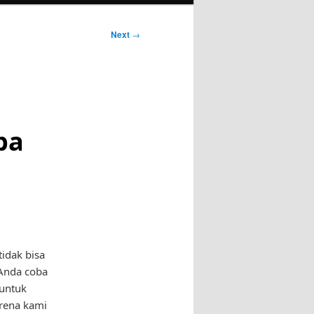
Next
→
ba
tidak bisa
 Anda coba
 untuk
rena kami