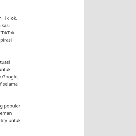
h TikTok.
ikasi
“TikTok
pirasi
tuasi
untuk
O Google,
f selama
ng populer
 teman
ify untuk