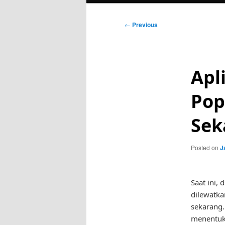
Post
←
Previous
navigation
Apl
Pop
Sek
Posted on
J
Saat ini,
dilewatka
sekarang.
menentuk