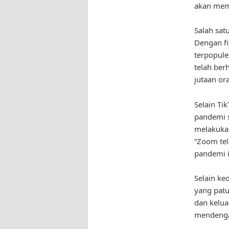
akan memb
Salah sat
Dengan fit
terpopule
telah ber
jutaan or
Selain Ti
pandemi s
melakukan
“Zoom tel
pandemi i
Selain ke
yang pat
dan kelu
mendenga