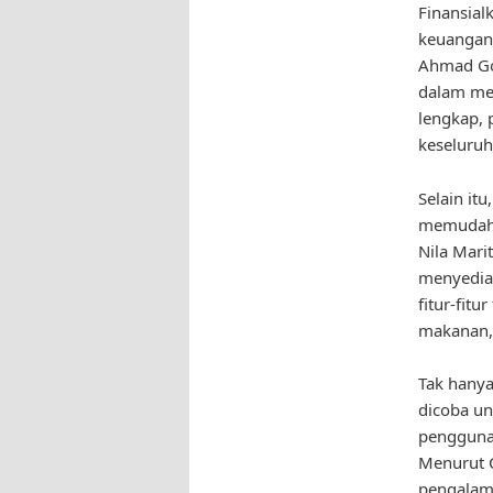
Finansial
keuangan 
Ahmad Goz
dalam mer
lengkap, 
keseluruh
Selain it
memudahk
Nila Mari
menyedia
fitur-fit
makanan, 
Tak hanya
dicoba u
pengguna 
Menurut C
pengalam