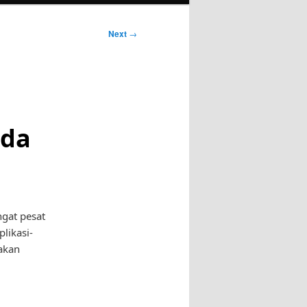
Next
→
nda
ngat pesat
plikasi-
 akan
i