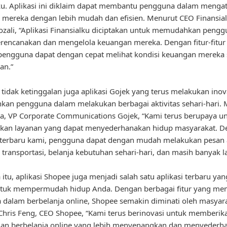
ku. Aplikasi ini diklaim dapat membantu pengguna dalam menga
mereka dengan lebih mudah dan efisien. Menurut CEO Finansial
ali, “Aplikasi Finansialku diciptakan untuk memudahkan pengg
encanakan dan mengelola keuangan mereka. Dengan fitur-fitur
pengguna dapat dengan cepat melihat kondisi keuangan mereka 
an.”
u, tidak ketinggalan juga aplikasi Gojek yang terus melakukan inov
an pengguna dalam melakukan berbagai aktivitas sehari-hari. 
ta, VP Corporate Communications Gojek, “Kami terus berupaya u
kan layanan yang dapat menyederhanakan hidup masyarakat. D
ur terbaru kami, pengguna dapat dengan mudah melakukan pesan 
transportasi, belanja kebutuhan sehari-hari, dan masih banyak la
 itu, aplikasi Shopee juga menjadi salah satu aplikasi terbaru yan
ntuk mempermudah hidup Anda. Dengan berbagai fitur yang m
dalam berbelanja online, Shopee semakin diminati oleh masyara
hris Feng, CEO Shopee, “Kami terus berinovasi untuk memberik
an berbelanja online yang lebih menyenangkan dan menyederh