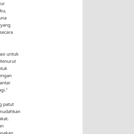
tur
ku,
una
 yang
secara
asi untuk
Menurut
ntuk
engan
antar
gi.”
g patut
emudahkan
kat.
an
anakan