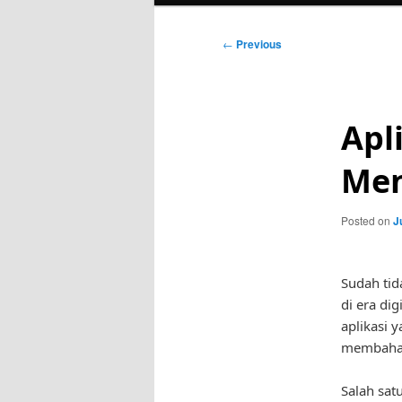
Post
←
Previous
navigation
Apl
Men
Posted on
J
Sudah tid
di era dig
aplikasi 
membahas
Salah sat