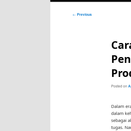
Post
←
Previous
navigation
Car
Pen
Pro
Posted on
A
Dalam era
dalam keh
sebagai a
tugas. Na