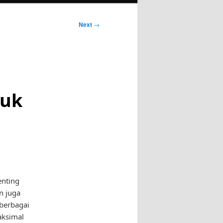
Next
→
tuk
enting
n juga
 berbagai
aksimal