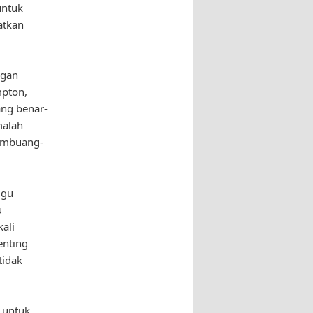
untuk
atkan
ngan
mpton,
ang benar-
malah
embuang-
ggu
u
kali
enting
tidak
i untuk