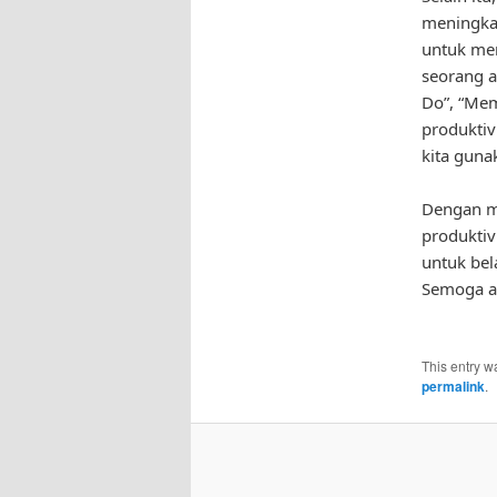
meningkat
untuk men
seorang a
Do”, “Mem
produktivi
kita guna
Dengan m
produktiv
untuk bel
Semoga ar
This entry w
permalink
.