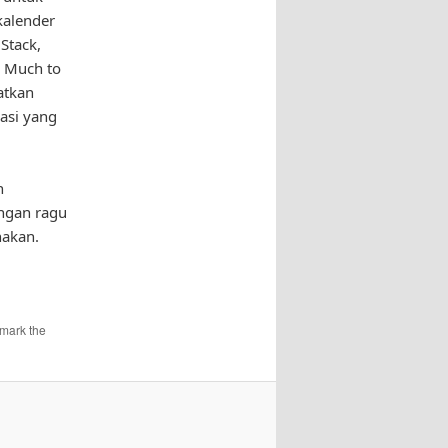
kalender
Stack,
o Much to
atkan
kasi yang
n
angan ragu
nakan.
mark the