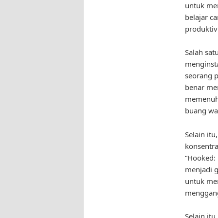
untuk men
belajar c
produktivi
Salah sat
menginsta
seorang p
benar men
memenuhi
buang wa
Selain it
konsentra
“Hooked: 
menjadi g
untuk men
menggangg
Selain it