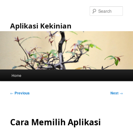
Skip
to
Sear
primary
content
Aplikasi Kekinian
Main
Home
menu
Post
←
Previous
Next
→
navigation
Cara Memilih Aplikasi