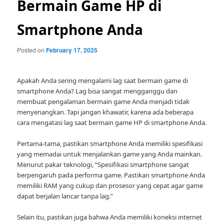
Bermain Game HP di
Smartphone Anda
Posted on
February 17, 2025
Apakah Anda sering mengalami lag saat bermain game di
smartphone Anda? Lag bisa sangat mengganggu dan
membuat pengalaman bermain game Anda menjadi tidak
menyenangkan. Tapi jangan khawatir, karena ada beberapa
cara mengatasi lag saat bermain game HP di smartphone Anda.
Pertama-tama, pastikan smartphone Anda memiliki spesifikasi
yang memadai untuk menjalankan game yang Anda mainkan.
Menurut pakar teknologi, “Spesifikasi smartphone sangat
berpengaruh pada performa game. Pastikan smartphone Anda
memiliki RAM yang cukup dan prosesor yang cepat agar game
dapat berjalan lancar tanpa lag.”
Selain itu, pastikan juga bahwa Anda memiliki koneksi internet