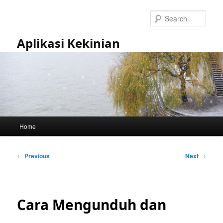
Skip
to
Sear
primary
content
Aplikasi Kekinian
Main
Home
menu
Post
←
Previous
Next
→
navigation
Cara Mengunduh dan