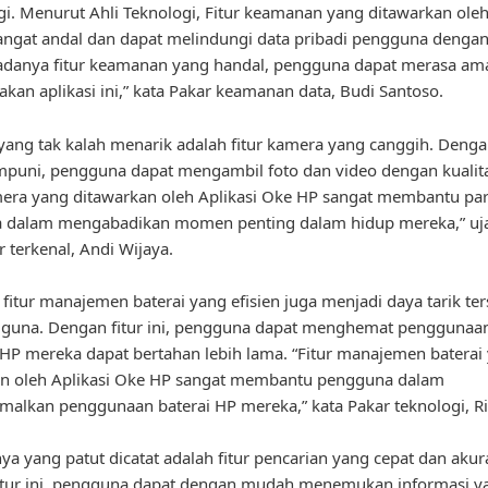
gi. Menurut Ahli Teknologi, Fitur keamanan yang ditawarkan oleh
ngat andal dan dapat melindungi data pribadi pengguna dengan
adanya fitur keamanan yang handal, pengguna dapat merasa am
an aplikasi ini,” kata Pakar keamanan data, Budi Santoso.
n yang tak kalah menarik adalah fitur kamera yang canggih. Deng
uni, pengguna dapat mengambil foto dan video dengan kualitas
mera yang ditawarkan oleh Aplikasi Oke HP sangat membantu pa
 dalam mengabadikan momen penting dalam hidup mereka,” uj
r terkenal, Andi Wijaya.
, fitur manajemen baterai yang efisien juga menjadi daya tarik ter
guna. Dengan fitur ini, pengguna dapat menghemat penggunaan
HP mereka dapat bertahan lebih lama. “Fitur manajemen baterai
an oleh Aplikasi Oke HP sangat membantu pengguna dalam
alkan penggunaan baterai HP mereka,” kata Pakar teknologi, Ri
nya yang patut dicatat adalah fitur pencarian yang cepat dan akur
itur ini, pengguna dapat dengan mudah menemukan informasi y