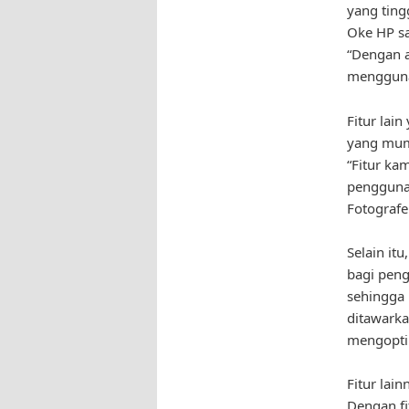
yang ting
Oke HP sa
“Dengan 
menggunak
Fitur lai
yang mump
“Fitur ka
pengguna
Fotografe
Selain itu
bagi peng
sehingga 
ditawark
mengoptim
Fitur lain
Dengan f