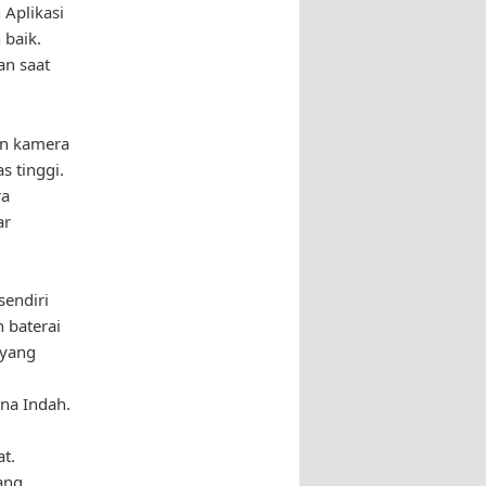
 Aplikasi
 baik.
an saat
an kamera
 tinggi.
ra
ar
sendiri
 baterai
 yang
na Indah.
at.
ang