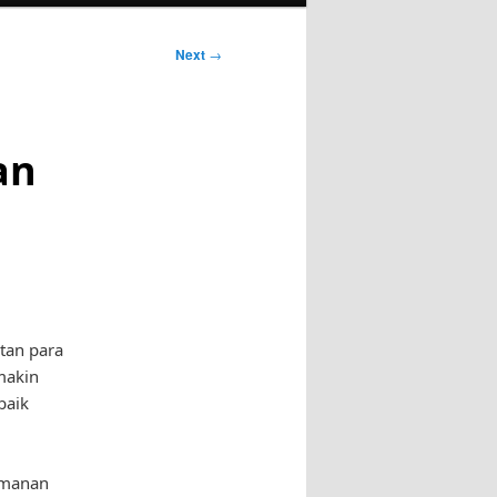
Next
→
an
tan para
makin
baik
eamanan