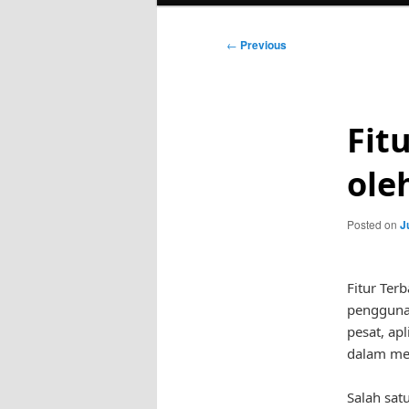
Post
←
Previous
navigation
Fit
ole
Posted on
J
Fitur Ter
pengguna
pesat, ap
dalam me
Salah sat