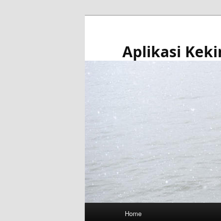
Skip
to
primary
Aplikasi Keki
content
Main
Home
menu