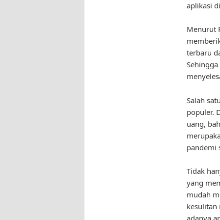
aplikasi 
Menurut P
memberik
terbaru da
Sehingga 
menyelesa
Salah sat
populer. 
uang, bah
merupaka
pandemi s
Tidak hany
yang memu
mudah mem
kesulitan
adanya ap