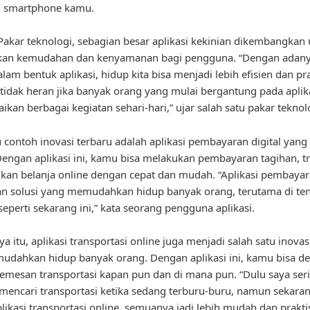
di smartphone kamu.
akar teknologi, sebagian besar aplikasi kekinian dikembangkan
an kemudahan dan kenyamanan bagi pengguna. “Dengan adanya
lam bentuk aplikasi, hidup kita bisa menjadi lebih efisien dan pra
tidak heran jika banyak orang yang mulai bergantung pada aplik
ikan berbagai kegiatan sehari-hari,” ujar salah satu pakar teknol
u contoh inovasi terbaru adalah aplikasi pembayaran digital yan
Dengan aplikasi ini, kamu bisa melakukan pembayaran tagihan, tr
kan belanja online dengan cepat dan mudah. “Aplikasi pembayara
n solusi yang memudahkan hidup banyak orang, terutama di te
eperti sekarang ini,” kata seorang pengguna aplikasi.
a itu, aplikasi transportasi online juga menjadi salah satu inovas
dahkan hidup banyak orang. Dengan aplikasi ini, kamu bisa d
esan transportasi kapan pun dan di mana pun. “Dulu saya ser
 mencari transportasi ketika sedang terburu-buru, namun sekar
likasi transportasi online, semuanya jadi lebih mudah dan praktis