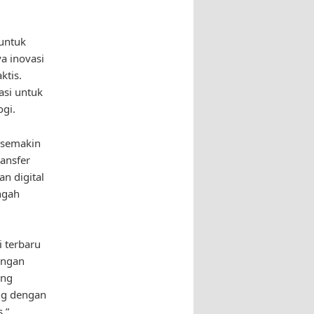
 untuk
 inovasi
ktis.
asi untuk
ogi.
g semakin
ansfer
n digital
ngah
i terbaru
engan
ing
ang dengan
,”