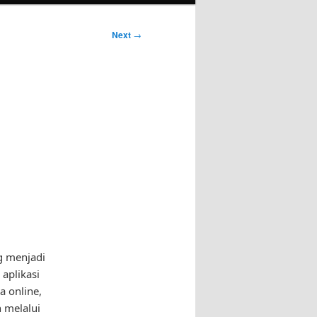
Next
→
n
g menjadi
 aplikasi
a online,
 melalui