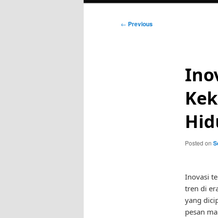
Post
←
Previous
navigation
Ino
Kek
Hid
Posted on
S
Inovasi 
tren di e
yang dici
pesan mak