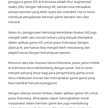
pengguna game iOS di Indonesia adalah fitur augmented
reality (AR). Dengan teknologi AR, pemain bisa merasakan
sensasi bermain yang lebih nyata dan interaktif. Hal ini tentu
membuat pengalaman bermain game semakin seru dan
menarik.
Selain itu, penggunaan teknologi kecerdasan buatan (AI) juga
menjadi salah satu inovasi terbaru yang banyak diterapkan
dalam aplikasi game iOS untuk pasar Indonesia. Dengan
adanya AI, permainan bisa menjadi lebih menantang dan
adaptif sesuai dengan kemampuan pemain.
Menurut data dari Asosiasi Game Indonesia, pasar game mobile
di Indonesia terus berkembang dengan pesat. Hal ini tentu
menjadi peluang besar bagi para pengembang game untuk
terus melakukan inovasi dan menciptakan game-game yang
bisa memikat hati para pengguna.
Dengan adanya inovasi terbaru dalam aplikasi game iOS untuk
pasar Indonesia, diharapkan dapat meningkatkan minat
masyarakat dalam bermain game dan juga mendukung