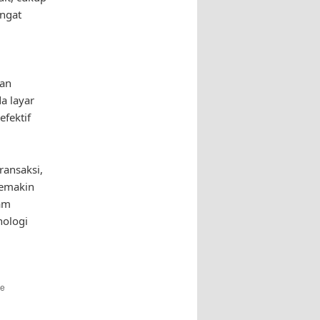
angat
an
a layar
fektif
ransaksi,
Semakin
am
nologi
he