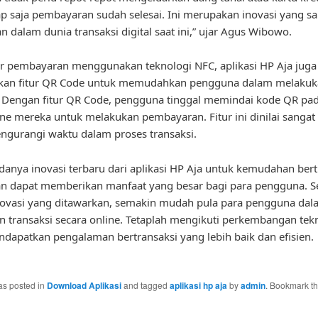
p saja pembayaran sudah selesai. Ini merupakan inovasi yang s
n dalam dunia transaksi digital saat ini,” ujar Agus Wibowo.
tur pembayaran menggunakan teknologi NFC, aplikasi HP Aja juga
an fitur QR Code untuk memudahkan pengguna dalam melakuk
. Dengan fitur QR Code, pengguna tinggal memindai kode QR pad
e mereka untuk melakukan pembayaran. Fitur ini dinilai sangat e
gurangi waktu dalam proses transaksi.
anya inovasi terbaru dari aplikasi HP Aja untuk kemudahan bert
an dapat memberikan manfaat yang besar bagi para pengguna. 
novasi yang ditawarkan, semakin mudah pula para pengguna dal
 transaksi secara online. Tetaplah mengikuti perkembangan tek
dapatkan pengalaman bertransaksi yang lebih baik dan efisien.
as posted in
Download Aplikasi
and tagged
aplikasi hp aja
by
admin
. Bookmark t