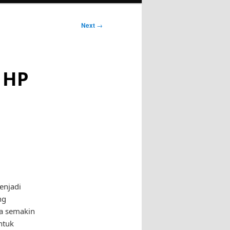
Next
→
i HP
enjadi
ng
ga semakin
ntuk