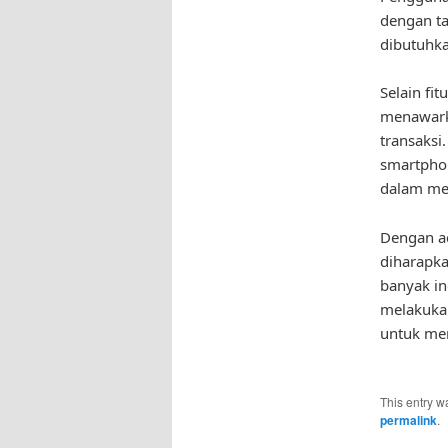
dengan ta
dibutuhka
Selain fi
menawark
transaksi
smartphon
dalam men
Dengan ad
diharapk
banyak i
melakukan
untuk men
This entry w
permalink
.