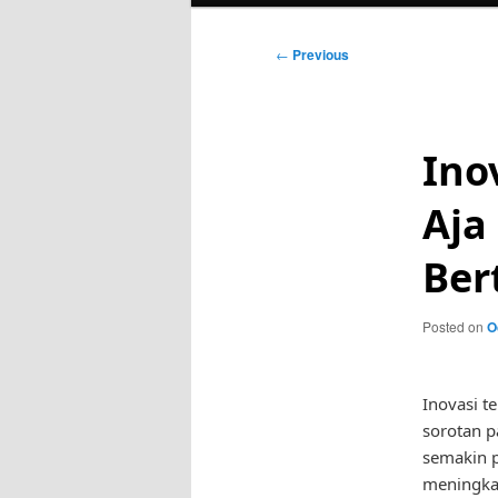
Post
←
Previous
navigation
Ino
Aja
Ber
Posted on
O
Inovasi t
sorotan 
semakin p
meningkat