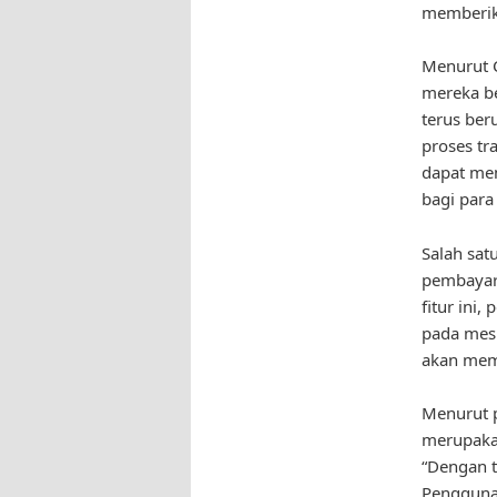
memberika
Menurut C
mereka b
terus ber
proses tr
dapat me
bagi para
Salah sat
pembayar
fitur ini
pada mesi
akan memu
Menurut p
merupaka
“Dengan t
Pengguna 