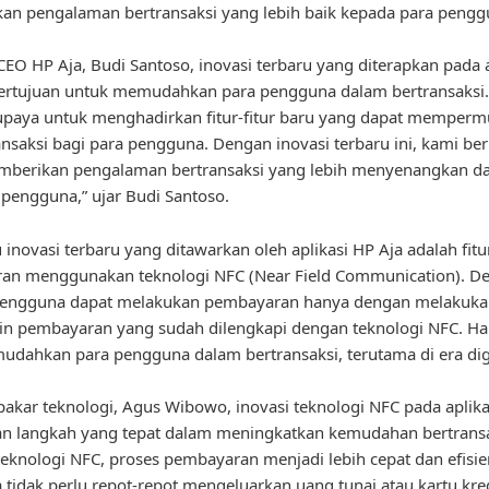
n pengalaman bertransaksi yang lebih baik kepada para pengg
EO HP Aja, Budi Santoso, inovasi terbaru yang diterapkan pada a
ertujuan untuk memudahkan para pengguna dalam bertransaksi.
upaya untuk menghadirkan fitur-fitur baru yang dapat memper
ansaksi bagi para pengguna. Dengan inovasi terbaru ini, kami be
mberikan pengalaman bertransaksi yang lebih menyenangkan dan
 pengguna,” ujar Budi Santoso.
u inovasi terbaru yang ditawarkan oleh aplikasi HP Aja adalah fitu
an menggunakan teknologi NFC (Near Field Communication). D
, pengguna dapat melakukan pembayaran hanya dengan melakuka
n pembayaran yang sudah dilengkapi dengan teknologi NFC. Hal 
dahkan para pengguna dalam bertransaksi, terutama di era digit
akar teknologi, Agus Wibowo, inovasi teknologi NFC pada aplika
n langkah yang tepat dalam meningkatkan kemudahan bertransa
eknologi NFC, proses pembayaran menjadi lebih cepat dan efisie
tidak perlu repot-repot mengeluarkan uang tunai atau kartu kre