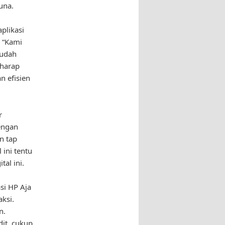
una.
plikasi
 “Kami
mudah
rharap
 efisien
r
engan
n tap
ini tentu
al ini.
si HP Aja
ksi.
n.
dit, cukup