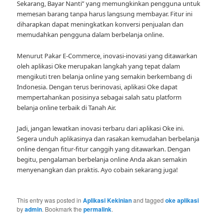
Sekarang, Bayar Nanti” yang memungkinkan pengguna untuk
memesan barang tanpa harus langsung membayar. Fitur ini
diharapkan dapat meningkatkan konversi penjualan dan
memudahkan pengguna dalam berbelanja online.
Menurut Pakar E-Commerce, inovasi-inovasi yang ditawarkan
oleh aplikasi Oke merupakan langkah yang tepat dalam
mengikuti tren belanja online yang semakin berkembang di
Indonesia. Dengan terus berinovasi, aplikasi Oke dapat
mempertahankan posisinya sebagai salah satu platform
belanja online terbaik di Tanah Air.
Jadi, jangan lewatkan inovasi terbaru dari aplikasi Oke ini.
Segera unduh aplikasinya dan rasakan kemudahan berbelanja
online dengan fitur-fitur canggih yang ditawarkan. Dengan
begitu, pengalaman berbelanja online Anda akan semakin
menyenangkan dan praktis. Ayo cobain sekarang juga!
This entry was posted in
Aplikasi Kekinian
and tagged
oke aplikasi
by
admin
. Bookmark the
permalink
.