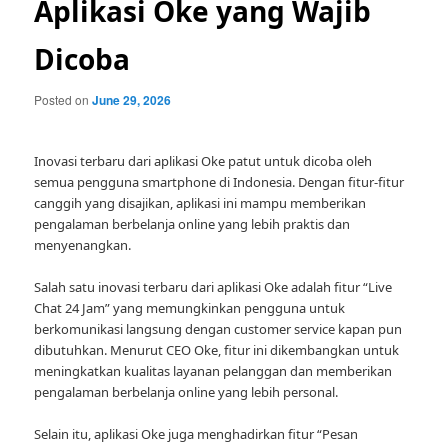
Aplikasi Oke yang Wajib
Dicoba
Posted on
June 29, 2026
Inovasi terbaru dari aplikasi Oke patut untuk dicoba oleh
semua pengguna smartphone di Indonesia. Dengan fitur-fitur
canggih yang disajikan, aplikasi ini mampu memberikan
pengalaman berbelanja online yang lebih praktis dan
menyenangkan.
Salah satu inovasi terbaru dari aplikasi Oke adalah fitur “Live
Chat 24 Jam” yang memungkinkan pengguna untuk
berkomunikasi langsung dengan customer service kapan pun
dibutuhkan. Menurut CEO Oke, fitur ini dikembangkan untuk
meningkatkan kualitas layanan pelanggan dan memberikan
pengalaman berbelanja online yang lebih personal.
Selain itu, aplikasi Oke juga menghadirkan fitur “Pesan