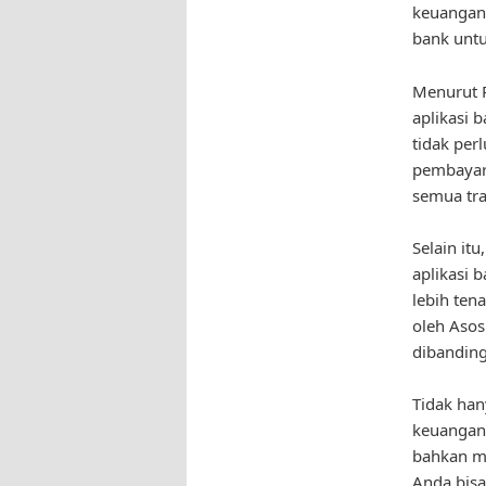
keuangan
bank untu
Menurut 
aplikasi 
tidak per
pembayar
semua tra
Selain it
aplikasi 
lebih ten
oleh Asos
dibanding
Tidak han
keuangan.
bahkan me
Anda bisa