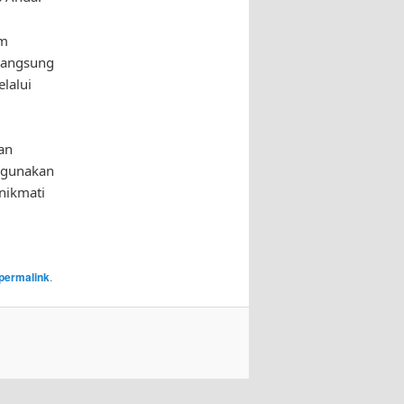
am
 langsung
lalui
an
nggunakan
nikmati
permalink
.