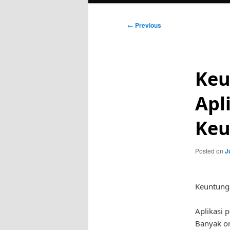
Post
←
Previous
navigation
Keu
Apl
Ke
Posted on
J
Keuntung
Aplikasi 
Banyak or