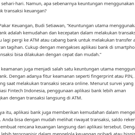
 sehari-hari. Namun, apa sebenarnya keuntungan menggunakan a
k transaksi keuangan?
Pakar Keuangan, Budi Setiawan, “Keuntungan utama menggunak
bank adalah kemudahan dan kecepatan dalam melakukan transaks
lu lagi pergi ke ATM atau cabang bank untuk melakukan transfer 
an tagihan. Cukup dengan mengakses aplikasi bank di smartpho
nsaksi bisa dilakukan dengan cepat dan mudah.”
u, keamanan juga menjadi salah satu keuntungan utama menggu
bank. Dengan adanya fitur keamanan seperti fingerprint atau PIN,
ang saat melakukan transaksi secara online. Menurut survei yang
iasi Fintech Indonesia, penggunaan aplikasi bank lebih aman
kan dengan transaksi langsung di ATM.
ya itu, aplikasi bank juga memberikan kemudahan dalam menge
 Anda bisa dengan mudah melihat riwayat transaksi, saldo reken
mbuat rencana keuangan langsung dari aplikasi tersebut. Deng
 lebih terorganisir dalam mengelola keuangan pribadi atau bisni