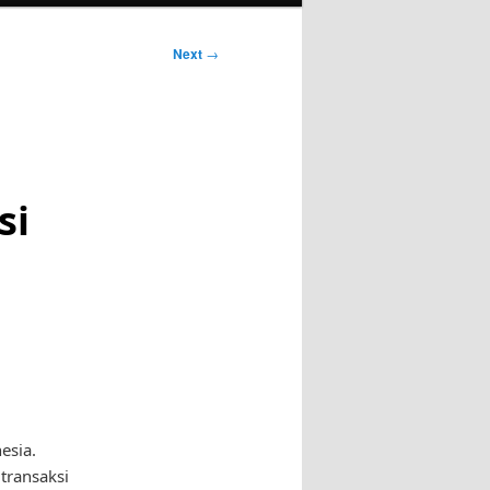
Next
→
si
esia.
transaksi