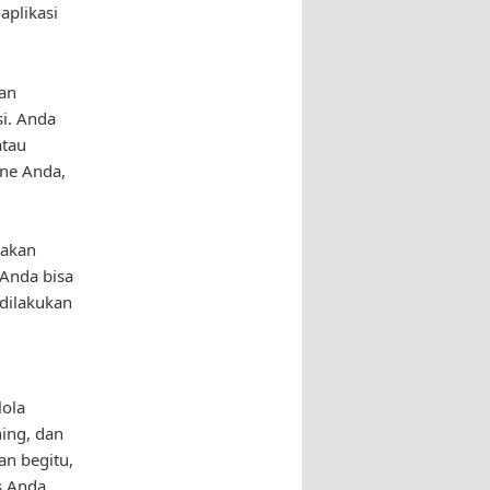
plikasi
an
i. Anda
atau
ne Anda,
nakan
 Anda bisa
 dilakukan
lola
ing, dan
an begitu,
s Anda.