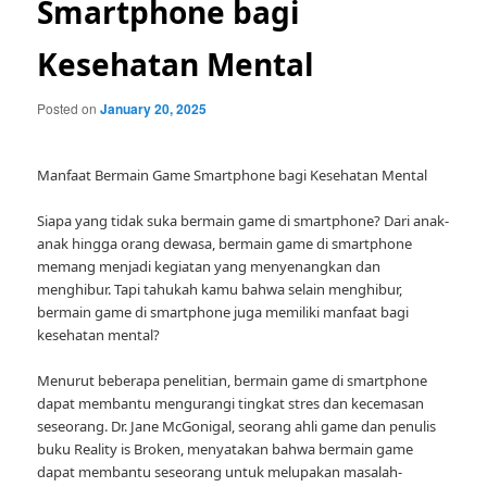
Smartphone bagi
Kesehatan Mental
Posted on
January 20, 2025
Manfaat Bermain Game Smartphone bagi Kesehatan Mental
Siapa yang tidak suka bermain game di smartphone? Dari anak-
anak hingga orang dewasa, bermain game di smartphone
memang menjadi kegiatan yang menyenangkan dan
menghibur. Tapi tahukah kamu bahwa selain menghibur,
bermain game di smartphone juga memiliki manfaat bagi
kesehatan mental?
Menurut beberapa penelitian, bermain game di smartphone
dapat membantu mengurangi tingkat stres dan kecemasan
seseorang. Dr. Jane McGonigal, seorang ahli game dan penulis
buku Reality is Broken, menyatakan bahwa bermain game
dapat membantu seseorang untuk melupakan masalah-