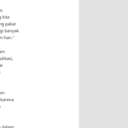
i.
 kita
ng pakar
gi banyak
-hari.”
lam
likasi,
at
i
lam
 karena
a
n dalam