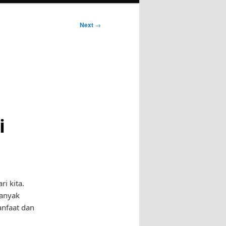
Next
→
i
i kita.
banyak
anfaat dan