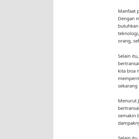
Manfaat p
Dengan me
butuhkan 
teknologi
orang, se
Selain it
bertransa
kita bisa
mempermud
sekarang i
Menurut J
bertrans
semakin b
dampakny
Selain it