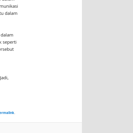
omunikasi
tu dalam
n dalam
 seperti
ersebut
Jadi,
ermalink
.