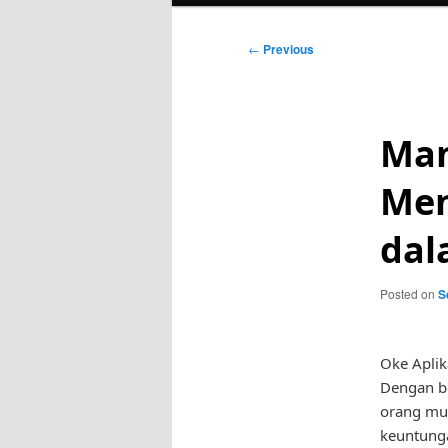
Post
←
Previous
navigation
Man
Men
dal
Posted on
S
Oke Aplik
Dengan be
orang mul
keuntung