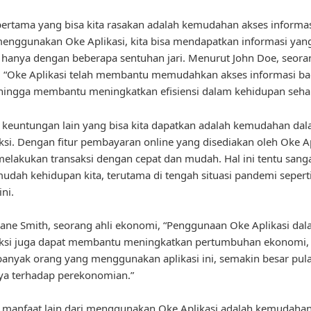
ertama yang bisa kita rasakan adalah kemudahan akses informas
nggunakan Oke Aplikasi, kita bisa mendapatkan informasi yang
hanya dengan beberapa sentuhan jari. Menurut John Doe, seora
, “Oke Aplikasi telah membantu memudahkan akses informasi ba
hingga membantu meningkatkan efisiensi dalam kehidupan sehari
u, keuntungan lain yang bisa kita dapatkan adalah kemudahan da
ksi. Dengan fitur pembayaran online yang disediakan oleh Oke Ap
 melakukan transaksi dengan cepat dan mudah. Hal ini tentu sang
ah kehidupan kita, terutama di tengah situasi pandemi sepert
ni.
ane Smith, seorang ahli ekonomi, “Penggunaan Oke Aplikasi da
aksi juga dapat membantu meningkatkan pertumbuhan ekonomi,
anyak orang yang menggunakan aplikasi ini, semakin besar pul
a terhadap perekonomian.”
u, manfaat lain dari menggunakan Oke Aplikasi adalah kemudaha