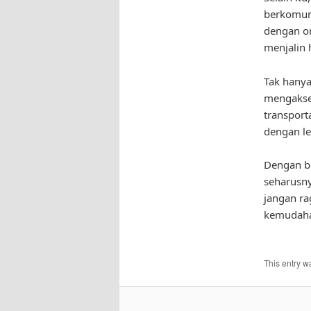
berkomuni
dengan or
menjalin 
Tak hanya
mengakses
transport
dengan le
Dengan be
seharusny
jangan ra
kemudah
This entry w