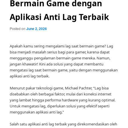
Bermain Game dengan
Aplikasi Anti Lag Terbaik
Posted on
June 2, 2026
Apakah kamu sering mengalami lag saat bermain game? Lag
bisa menjadi masalah serius bagi para gamer, karena dapat
mengganggu pengalaman bermain game mereka. Namun,
jangan khawatir! Kini ada solusi yang dapat membantu
mengatasi lag saat bermain game, yaitu dengan menggunakan
aplikasi anti lag terbaik.
Menurut pakar teknologi game, Michael Pachter, “Lag bisa
disebabkan oleh berbagai faktor, mulai dari koneksi internet
yang lambat hingga performa hardware yang kurang optimal.
Untuk mengatasi lag, diperlukan solusi yang efektif seperti
menggunakan aplikasi anti lag.”
Salah satu aplikasi anti lag terbaik yang direkomendasikan oleh