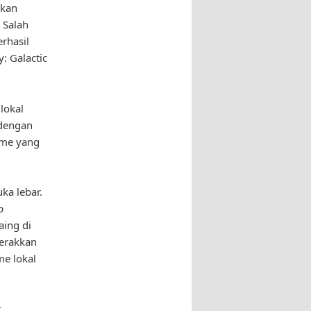
kkan
 Salah
rhasil
: Galactic
lokal
 dengan
ame yang
ka lebar.
p
ing di
gerakkan
e lokal
k