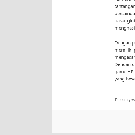
tantangan
persainga
pasar glo
menghasil
Dengan po
memiliki 
mengasah 
Dengan du
game HP l
yang besa
This entry w