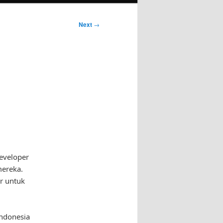
Next
→
eveloper
mereka.
r untuk
Indonesia