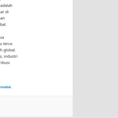
 adalah
ar di
dan
bal.
sia
u terus
h global.
, industri
ibusi
rmalink
.