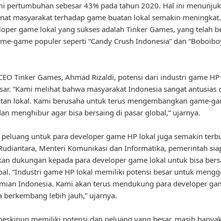
i pertumbuhan sebesar 43% pada tahun 2020. Hal ini menunju
at masyarakat terhadap game buatan lokal semakin meningkat.
loper game lokal yang sukses adalah Tinker Games, yang telah be
ame-game populer seperti “Candy Crush Indonesia” dan “Boboiboy
EO Tinker Games, Ahmad Rizaldi, potensi dari industri game HP 
sar. “Kami melihat bahwa masyarakat Indonesia sangat antusias
tan lokal. Kami berusaha untuk terus mengembangkan game-g
an menghibur agar bisa bersaing di pasar global,” ujarnya.
u, peluang untuk para developer game HP lokal juga semakin terbu
udiantara, Menteri Komunikasi dan Informatika, pemerintah sia
n dukungan kepada para developer game lokal untuk bisa bersa
bal. “Industri game HP lokal memiliki potensi besar untuk meng
mian Indonesia. Kami akan terus mendukung para developer gam
a berkembang lebih jauh,” ujarnya.
skipun memiliki potensi dan peluang yang besar, masih banya