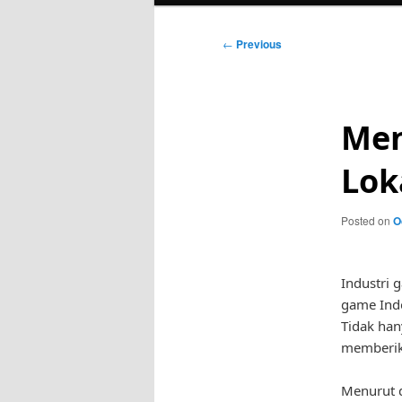
Post
←
Previous
navigation
Men
Lok
Posted on
O
Industri 
game Ind
Tidak han
memberik
Menurut d