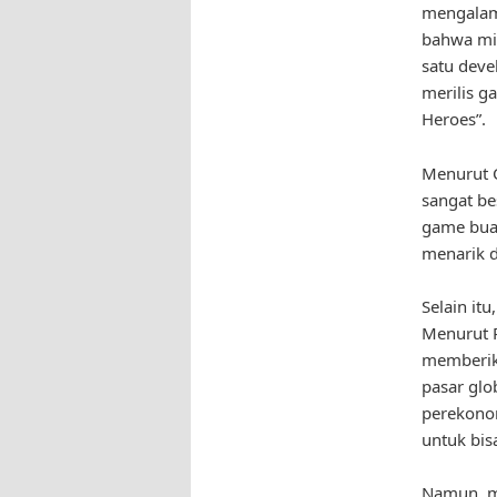
mengalam
bahwa min
satu deve
merilis g
Heroes”.
Menurut C
sangat be
game bua
menarik d
Selain it
Menurut R
memberika
pasar glo
perekono
untuk bis
Namun, me