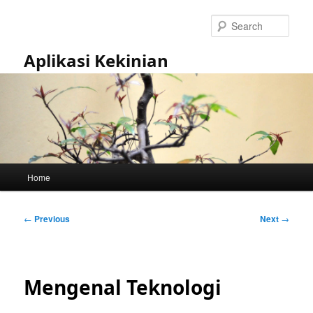
Skip
to
Sear
primary
content
Aplikasi Kekinian
Main
Home
menu
Post
←
Previous
Next
→
navigation
Mengenal Teknologi