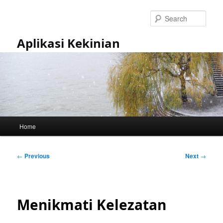
Skip
to
Sear
primary
content
Aplikasi Kekinian
Main
Home
menu
Post
←
Previous
Next
→
navigation
Menikmati Kelezatan