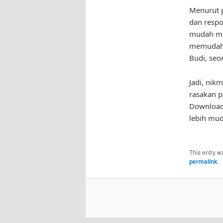
Menurut p
dan respo
mudah men
memudahk
Budi, seo
Jadi, nik
rasakan 
Download 
lebih mu
This entry w
permalink
.