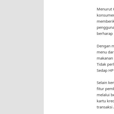
Menurut C
konsumen
memberik
pengguna.
berharap 
Dengan me
menu dari
makanan i
Tidak per
Sedap HP 
Selain k
fitur pe
melalui b
kartu kre
transaksi