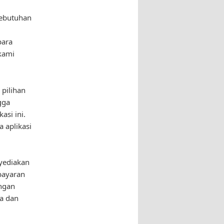
kebutuhan
para
kami
pilihan
gga
si ini.
 aplikasi
yediakan
bayaran
engan
ta dan