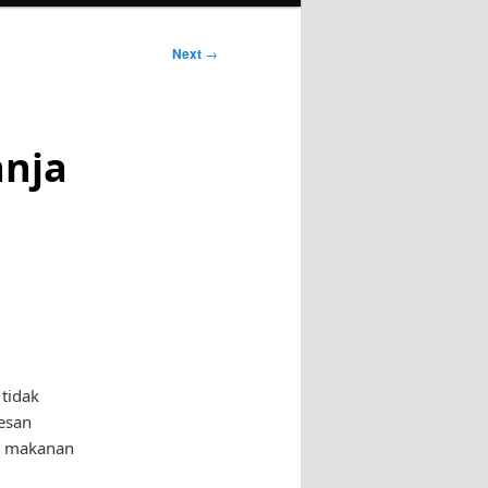
Next
→
nja
 tidak
esan
ja makanan