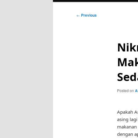
Post
←
Previous
navigation
Nik
Mak
Sed
Posted on
A
Apakah An
asing la
makanan f
dengan ap