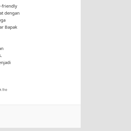
-friendly
pat dengan
uga
ar Bapak
an
.
njadi
k the