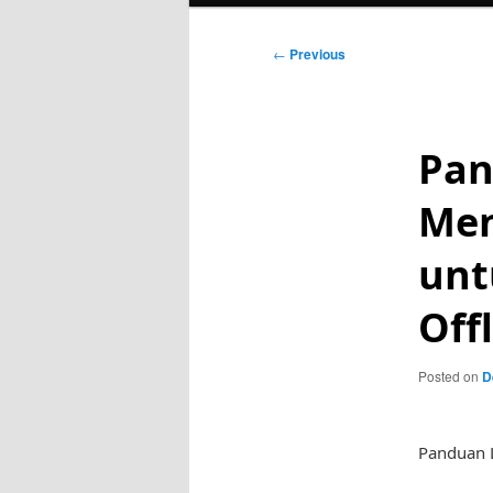
Post
←
Previous
navigation
Pan
Men
unt
Off
Posted on
D
Panduan L