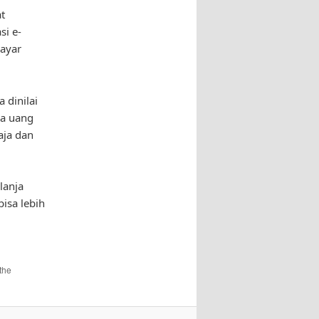
t
si e-
ayar
 dinilai
wa uang
aja dan
lanja
isa lebih
the