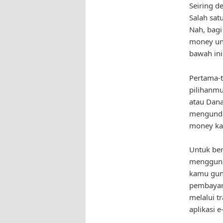
Seiring d
Salah sat
Nah, bag
money unt
bawah ini
Pertama-
pilihanmu
atau Dana
mengunduh
money k
Untuk ber
menggunak
kamu gun
pembayara
melalui t
aplikasi 