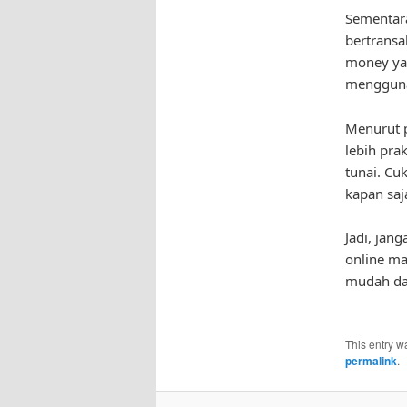
Sementara
bertransa
money ya
mengguna
Menurut p
lebih pra
tunai. Cu
kapan saja
Jadi, jan
online ma
mudah dan
This entry w
permalink
.