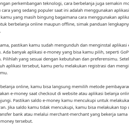
engan perkembangan teknologi, cara berbelanja juga semakin m
u cara yang sedang populer saat ini adalah menggunakan aplikas
i kamu yang masih bingung bagaimana cara menggunakan aplikas
uk berbelanja online maupun offline, simak panduan lengkapny
.
tama, pastikan kamu sudah mengunduh dan menginstal aplikasi
. Ada banyak aplikasi e-money yang bisa kamu pilih, seperti Go
. Pilihlah yang sesuai dengan kebutuhan dan preferensimu. Sete
 aplikasi tersebut, kamu perlu melakukan registrasi dan mengis
amu.
belanja online, kamu bisa langsung memilih metode pembayara
an e-money saat checkout di website atau aplikasi belanja onli
jungi. Pastikan saldo e-money kamu mencukupi untuk melakuk
n. Jika saldo kamu tidak mencukupi, kamu bisa melakukan top 
ransfer bank atau melalui merchant-merchant yang bekerja sama
e-money tersebut.