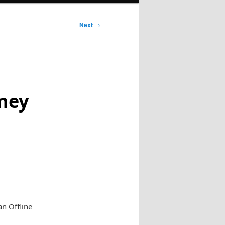
Next
→
ney
n Offline