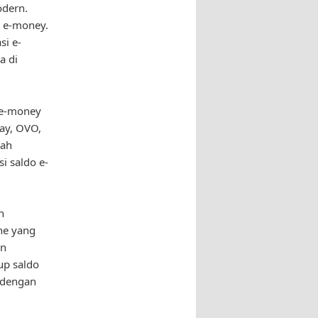
odern.
i e-money.
i e-
a di
 e-money
Pay, OVO,
lah
i saldo e-
n
ne yang
an
up saldo
 dengan