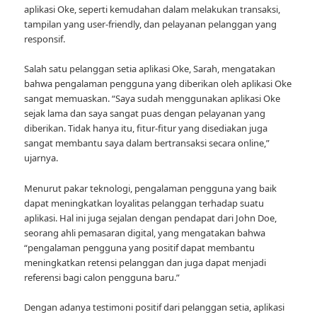
aplikasi Oke, seperti kemudahan dalam melakukan transaksi,
tampilan yang user-friendly, dan pelayanan pelanggan yang
responsif.
Salah satu pelanggan setia aplikasi Oke, Sarah, mengatakan
bahwa pengalaman pengguna yang diberikan oleh aplikasi Oke
sangat memuaskan. “Saya sudah menggunakan aplikasi Oke
sejak lama dan saya sangat puas dengan pelayanan yang
diberikan. Tidak hanya itu, fitur-fitur yang disediakan juga
sangat membantu saya dalam bertransaksi secara online,”
ujarnya.
Menurut pakar teknologi, pengalaman pengguna yang baik
dapat meningkatkan loyalitas pelanggan terhadap suatu
aplikasi. Hal ini juga sejalan dengan pendapat dari John Doe,
seorang ahli pemasaran digital, yang mengatakan bahwa
“pengalaman pengguna yang positif dapat membantu
meningkatkan retensi pelanggan dan juga dapat menjadi
referensi bagi calon pengguna baru.”
Dengan adanya testimoni positif dari pelanggan setia, aplikasi