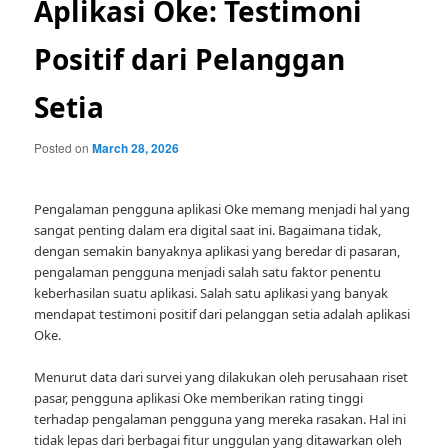
Aplikasi Oke: Testimoni
Positif dari Pelanggan
Setia
Posted on
March 28, 2026
Pengalaman pengguna aplikasi Oke memang menjadi hal yang
sangat penting dalam era digital saat ini. Bagaimana tidak,
dengan semakin banyaknya aplikasi yang beredar di pasaran,
pengalaman pengguna menjadi salah satu faktor penentu
keberhasilan suatu aplikasi. Salah satu aplikasi yang banyak
mendapat testimoni positif dari pelanggan setia adalah aplikasi
Oke.
Menurut data dari survei yang dilakukan oleh perusahaan riset
pasar, pengguna aplikasi Oke memberikan rating tinggi
terhadap pengalaman pengguna yang mereka rasakan. Hal ini
tidak lepas dari berbagai fitur unggulan yang ditawarkan oleh