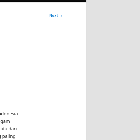
Next
→
ndonesia.
ragam
ata dari
 paling