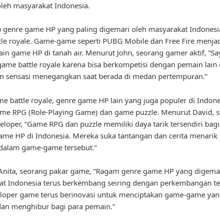
oleh masyarakat Indonesia.
u genre game HP yang paling digemari oleh masyarakat Indonesi
le royale. Game-game seperti PUBG Mobile dan Free Fire menjadi
in game HP di tanah air. Menurut John, seorang gamer aktif, “Sa
ame battle royale karena bisa berkompetisi dengan pemain lain
n sensasi menegangkan saat berada di medan pertempuran.”
me battle royale, genre game HP lain yang juga populer di Indone
me RPG (Role-Playing Game) dan game puzzle. Menurut David, 
loper, “Game RPG dan puzzle memiliki daya tarik tersendiri bagi
me HP di Indonesia. Mereka suka tantangan dan cerita menarik
 dalam game-game tersebut.”
nita, seorang pakar game, “Ragam genre game HP yang digemar
t Indonesia terus berkembang seiring dengan perkembangan te
eloper game terus berinovasi untuk menciptakan game-game ya
an menghibur bagi para pemain.”