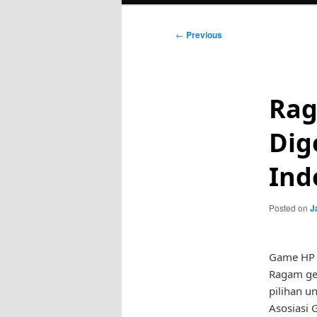
Post
←
Previous
navigation
Rag
Dig
Ind
Posted on
J
Game HP m
Ragam ge
pilihan u
Asosiasi 