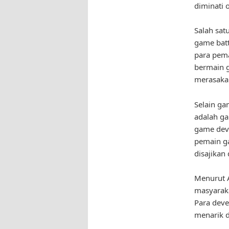
diminati 
Salah sat
game batt
para pema
bermain g
merasaka
Selain ga
adalah ga
game deve
pemain ga
disajikan
Menurut A
masyaraka
Para dev
menarik d