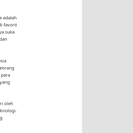
a adalah
 favorit
ya suka
 dan
sia
seorang
 para
 yang
i oleh
knologi.
ng