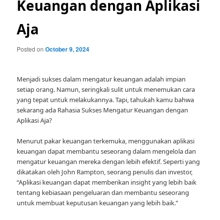
Keuangan dengan Aplikasi
Aja
Posted on
October 9, 2024
Menjadi sukses dalam mengatur keuangan adalah impian
setiap orang. Namun, seringkali sulit untuk menemukan cara
yang tepat untuk melakukannya. Tapi, tahukah kamu bahwa
sekarang ada Rahasia Sukses Mengatur Keuangan dengan
Aplikasi Aja?
Menurut pakar keuangan terkemuka, menggunakan aplikasi
keuangan dapat membantu seseorang dalam mengelola dan
mengatur keuangan mereka dengan lebih efektif. Seperti yang
dikatakan oleh John Rampton, seorang penulis dan investor,
“Aplikasi keuangan dapat memberikan insight yang lebih baik
tentang kebiasaan pengeluaran dan membantu seseorang
untuk membuat keputusan keuangan yang lebih baik.”