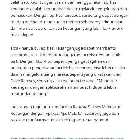
Salah satu keuntungan utama dari menggunakan aplikasi
keuangan adalah kemudahan dalam melacak pengeluaran dan
pemasukan. Dengan aplikasi tersebut, seseorang dapat dengan
mudah melihat di mana uang mereka sebenarnya digunakan
dan membuat perencanaan keuangan yang lebih baik untuk
masa depan.
Tidak hanya itu, aplikasi keuangan juga dapat membantu
seseorang untuk mengatur anggaran mereka dengan lebih
baik. Dengan fitur-fitur seperti pengingat tagihan dan
peringatan pengeluaran berlebih, seseorang bisa lebih disiplin
dalam mengelola uang mereka. Seperti yang dikatakan oleh
Dave Ramsey, seorang ahli keuangan terkenal, “Mengatur
keuangan dengan aplikasi akan membuat hidupmu lebih
teratur dan tenang.”
Jadi, jangan ragu untuk mencoba Rahasia Sukses Mengatur
Keuangan dengan Aplikasi Aja. Mulailah sekarang juga dan
rasakan manfaatnya untuk kehidupan keuanganmu!
This entry was posted in
Aplikasi Kekinian
and tagged
aja aplikasi