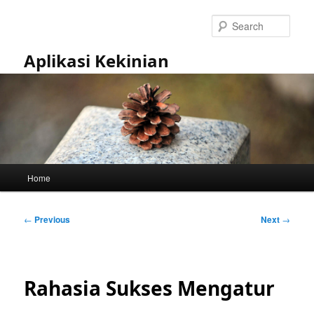
Skip
to
Sear
primary
content
Aplikasi Kekinian
Main
Home
menu
Post
←
Previous
Next
→
navigation
Rahasia Sukses Mengatur