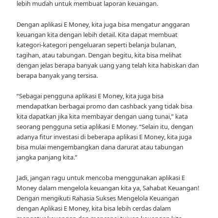
lebih mudah untuk membuat laporan keuangan.
Dengan aplikasi E Money, kita juga bisa mengatur anggaran
keuangan kita dengan lebih detail. Kita dapat membuat
kategori-kategori pengeluaran seperti belanja bulanan,
tagihan, atau tabungan. Dengan begitu, kita bisa melihat
dengan jelas berapa banyak uang yang telah kita habiskan dan
berapa banyak yang tersisa.
“Sebagai pengguna aplikasi E Money, kita juga bisa
mendapatkan berbagai promo dan cashback yang tidak bisa
kita dapatkan jika kita membayar dengan uang tunai,” kata
seorang pengguna setia aplikasi E Money. “Selain itu, dengan
adanya fitur investasi di beberapa aplikasi E Money, kita juga
bisa mulai mengembangkan dana darurat atau tabungan
jangka panjang kita.”
Jadi, jangan ragu untuk mencoba menggunakan aplikasi E
Money dalam mengelola keuangan kita ya, Sahabat Keuangan!
Dengan mengikuti Rahasia Sukses Mengelola Keuangan
dengan Aplikasi E Money, kita bisa lebih cerdas dalam