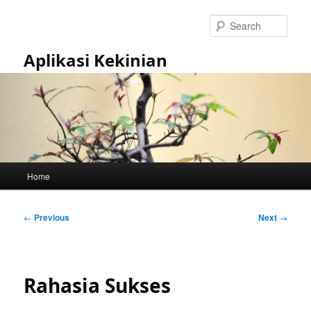
Skip
to
Sear
primary
content
Aplikasi Kekinian
Main
Home
menu
Post
←
Previous
Next
→
navigation
Rahasia Sukses