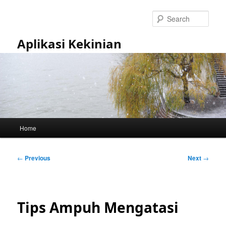
Skip
to
Sear
primary
content
Aplikasi Kekinian
Main
Home
menu
Post
←
Previous
Next
→
navigation
Tips Ampuh Mengatasi