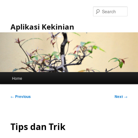
Skip
to
Sear
primary
content
Aplikasi Kekinian
Main
Home
menu
Post
←
Previous
Next
→
navigation
Tips dan Trik