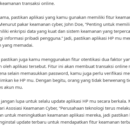
 keamanan transaksi online.
ama, pastikan aplikasi yang kamu gunakan memiliki fitur keam
Menurut pakar keamanan cyber, John Doe, “Penting untuk memilih
liki enkripsi data yang kuat dan sistem keamanan yang terperc
i informasi pribadi pengguna.” Jadi, pastikan aplikasi HP mu memi
 yang memadai.
u, pastikan juga kamu menggunakan fitur otentikasi dua faktor ya
n oleh aplikasi tersebut. Fitur ini akan membuat transaksi online
na selain memasukkan password, kamu juga perlu verifikasi mel
rimkan ke HP mu. Dengan begitu, orang yang tidak berwenang ti
s akun mu.
u, jangan lupa untuk selalu update aplikasi HP mu secara berkala.
ari Asosiasi Keamanan Cyber, “Perusahaan teknologi terus melak
n untuk meningkatkan keamanan aplikasi mereka, jadi pastikan
nginstal update terbaru untuk mendapatkan fitur keamanan terba