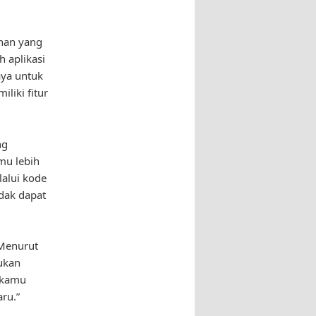
anan yang
 aplikasi
aya untuk
liki fitur
ng
 mu lebih
alui kode
dak dapat
 Menurut
ukan
 kamu
ru.”