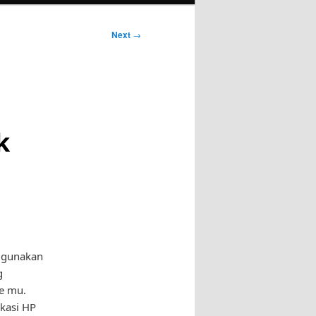
Next
→
k
ggunakan
g
ne mu.
ikasi HP