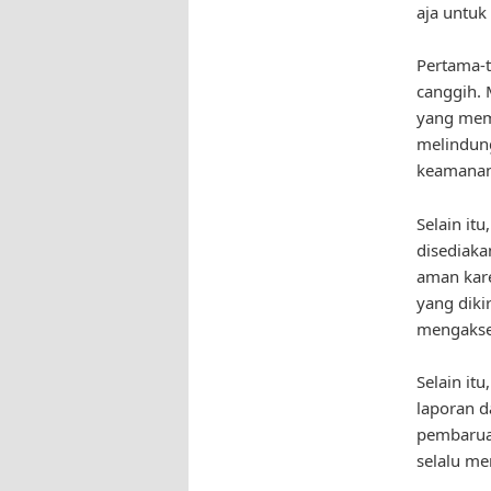
aja untuk
Pertama-t
canggih. 
yang memi
melindung
keamanan
Selain it
disediaka
aman kare
yang diki
mengakse
Selain it
laporan d
pembarua
selalu me