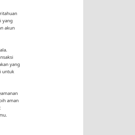
ritahuan
si yang
an akun
ala.
nsaksi
gakan yang
i untuk
keamanan
ebih aman
t
amu.