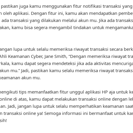
u, pastikan juga kamu menggunakan fitur notifikasi transaksi yang
n oleh aplikasi. Dengan fitur ini, kamu akan mendapatkan pembe
li ada transaksi yang dilakukan melalui akun mu. Jika ada transak
akan, kamu bisa segera mengambil tindakan untuk mengamank
 jangan lupa untuk selalu memeriksa riwayat transaksi secara berk
hli Keamanan Cyber, Jane Smith, “Dengan memeriksa riwayat tra
rkala, kamu dapat segera mendeteksi jika ada aktivitas mencuri
i akun mu.” Jadi, pastikan kamu selalu memeriksa riwayat transaks
keamanan akun mu.
ngikuti tips memanfaatkan fitur unggul aplikasi HP aja untuk 
 online di atas, kamu dapat melakukan transaksi online dengan l
n. Jadi, jangan lupa untuk selalu memperhatikan keamanan saa
 transaksi online ya! Semoga informasi ini bermanfaat untuk k
sih!