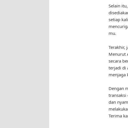
Selain it
disediaka
setiap ka
mencurig
mu.
Terakhir,
Menurut A
secara be
terjadi d
menjaga 
Dengan me
transaksi
dan nyama
melakukan
Terima ka