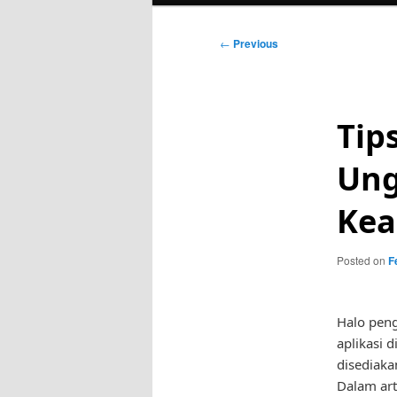
Post
←
Previous
navigation
Tip
Ung
Kea
Posted on
F
Halo pen
aplikasi 
disediaka
Dalam art