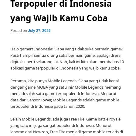
Terpopuler di Indonesia
yang Wajib Kamu Coba
Posted on
July 27, 2025
Halo gamers Indonesia! Siapa yang tidak suka bermain game?
Pasti hampir semua orang suka bermain game, apalagi di era
digital seperti sekarang ini. Nah, kali ini kita akan membahas 10
aplikasi game terpopuler di Indonesia yang wajib kamu coba.
Pertama, kita punya Mobile Legends. Siapa yang tidak kenal
dengan game MOBA yang satu ini? Mobile Legends memang
menjadi salah satu game terpopuler di Indonesia. Menurut
data dari Sensor Tower, Mobile Legends adalah game mobile
terpopuler di Indonesia pada tahun 2020.
Selain Mobile Legends, ada juga Free Fire. Game battle royale
yang satu ini juga sangat populer di Indonesia. Menurut
laporan dari Newzoo, Free Fire menjadi game mobile terlaris di