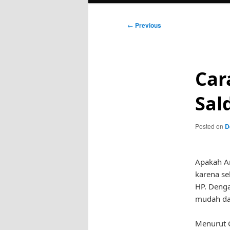
Post
←
Previous
navigation
Car
Sal
Posted on
D
Apakah An
karena se
HP. Denga
mudah da
Menurut C