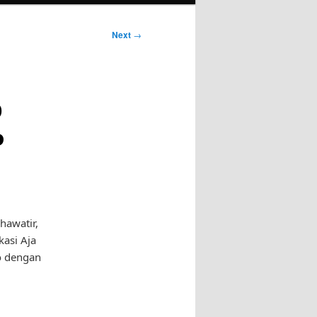
Next
→
p
P
hawatir,
kasi Aja
o dengan