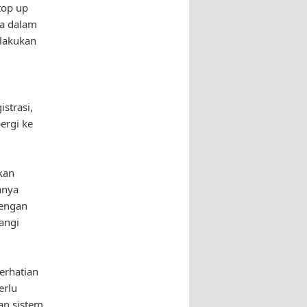
top up
na dalam
elakukan
strasi,
ergi ke
kan
anya
dengan
angi
erhatian
erlu
an sistem