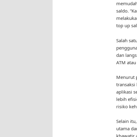
memudahk
saldo. “K
melakukan
top up sa
Salah sat
penggunaa
dan langs
ATM atau 
Menurut p
transaksi
aplikasi 
lebih efi
risiko keh
Selain it
utama dar
khawatir 