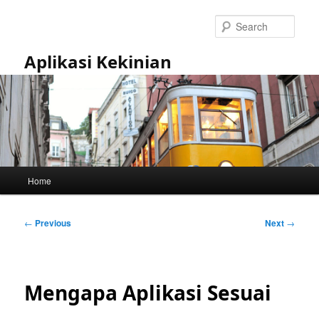
Skip
to
Sear
primary
content
Aplikasi Kekinian
Main
Home
menu
Post
←
Previous
Next
→
navigation
Mengapa Aplikasi Sesuai