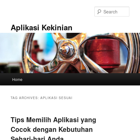
Skip
Skip
to
to
Sear
primary
secondary
content
content
Aplikasi Kekinian
Main
Home
menu
TAG ARCHIVES:
APLIKASI SESUAI
Tips Memilih Aplikasi yang
Cocok dengan Kebutuhan
Sehari-hari Anda