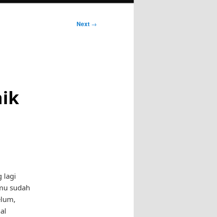
Next
→
aik
 lagi
amu sudah
elum,
al