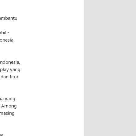
membantu
obile
donesia
Indonesia,
eplay yang
dan fitur
sia yang
an Among
-masing
sa