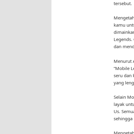
tersebut.
Mengetahu
kamu unt
dimainkan
Legends. 
dan mend
Menurut A
“Mobile L
seru dan k
yang leng
Selain Mo
layak unt
Us. Semu
sehingga 
Mengetahu