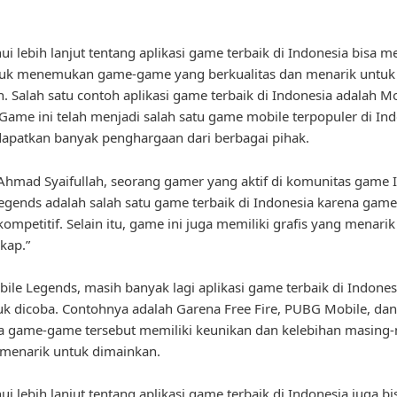
i lebih lanjut tentang aplikasi game terbaik di Indonesia bisa 
uk menemukan game-game yang berkualitas dan menarik untuk
. Salah satu contoh aplikasi game terbaik di Indonesia adalah M
Game ini telah menjadi salah satu game mobile terpopuler di In
apatkan banyak penghargaan dari berbagai pihak.
hmad Syaifullah, seorang gamer yang aktif di komunitas game 
egends adalah salah satu game terbaik di Indonesia karena gam
ompetitif. Selain itu, game ini juga memiliki grafis yang menarik 
kap.”
bile Legends, masih banyak lagi aplikasi game terbaik di Indone
uk dicoba. Contohnya adalah Garena Free Fire, PUBG Mobile, d
a game-game tersebut memiliki keunikan dan kelebihan masing
menarik untuk dimainkan.
i lebih lanjut tentang aplikasi game terbaik di Indonesia juga bi