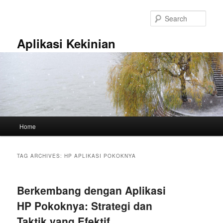
Skip
Skip
to
to
Sear
primary
secondary
content
content
Aplikasi Kekinian
Main
Home
menu
TAG ARCHIVES:
HP APLIKASI POKOKNYA
Berkembang dengan Aplikasi
HP Pokoknya: Strategi dan
Taktik yang Efektif