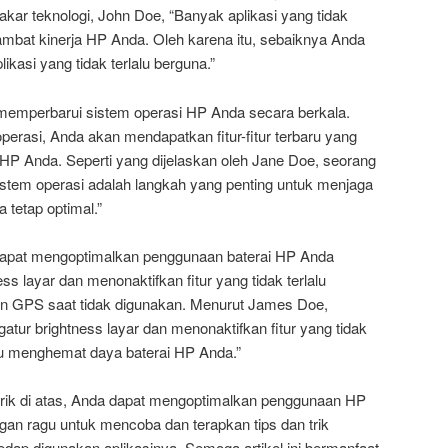
akar teknologi, John Doe, “Banyak aplikasi yang tidak
ambat kinerja HP Anda. Oleh karena itu, sebaiknya Anda
ikasi yang tidak terlalu berguna.”
a memperbarui sistem operasi HP Anda secara berkala.
rasi, Anda akan mendapatkan fitur-fitur terbaru yang
HP Anda. Seperti yang dijelaskan oleh Jane Doe, seorang
sistem operasi adalah langkah yang penting untuk menjaga
tetap optimal.”
a dapat mengoptimalkan penggunaan baterai HP Anda
s layar dan menonaktifkan fitur yang tidak terlalu
dan GPS saat tidak digunakan. Menurut James Doe,
atur brightness layar dan menonaktifkan fitur yang tidak
tu menghemat daya baterai HP Anda.”
rik di atas, Anda dapat mengoptimalkan penggunaan HP
ngan ragu untuk mencoba dan terapkan tips dan trik
edap digunakan aplikasinya. Semoga artikel ini bermanfaat