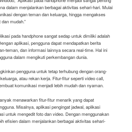
f Widodo, “Aplikasi pada handphone menjadi sangat penting
dalam menjalankan berbagai aktivitas sehari-hari. Mulai
munikasi dengan teman dan keluarga, hingga mengakses
t dan mudah.”
ikasi pada handphone sangat sedap untuk dimiliki adalah
engan aplikasi, pengguna dapat mendapatkan berita
man-teman, dan informasi lainnya secara real-time. Hal ini
gguna dalam mengikuti perkembangan dunia.
ungkinkan pengguna untuk tetap terhubung dengan orang-
keluarga, atau rekan kerja. Fitur-fitur seperti video call,
 membuat komunikasi menjadi lebih mudah dan nyaman.
 banyak menawarkan fitur-fitur menarik yang dapat
gguna. Misalnya, aplikasi pengingat jadwal, aplikasi
kasi untuk mengedit foto dan video. Dengan menggunakan
bih efisien dalam menjalankan berbagai aktivitas sehari-